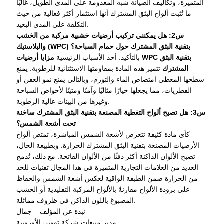
المتميزة، وتكاليف الصيانة شبه المعدومة على المدى الطويل، غالبًا
ما تُثبت ألواح البثق المشترك أنها استثمار أكثر فعالية من حيث
التكلفة على المدى البعيد.
س2: هل يمكنني تركيب أرضيات خشبية مركبة من الخشب
والبلاستيك (WPC) بتقنية البثق المشترك حول حمام السباحة؟
بالتأكيد. أحد الأسباب الرئيسية
مزايا أرضيات WPC بتقنية البثق
المشترك
تتميز هذه المادة بمقاومتها الاستثنائية للرطوبة. يمنع
سطحها المغطى امتصاص الماء والتورم، وبالتالي يمنع نمو العفن أو
الفطريات، مما يجعلها خيارًا مثاليًا وآمنًا ومتينًا لأحواض السباحة
وغيرها من البيئات عالية الرطوبة.
س3: هل تصبح ألواح التغطية المصنعة بتقنية البثق المشترك ساخنة
تحت أشعة الشمس؟
كأي مادة كثيفة تتعرض لأشعة الشمس المباشرة، تمتص ألواح
الأرضيات المصنعة بتقنية البثق المشترك الحرارة. وبطبيعة الحال،
تصبح الألوان الداكنة أكثر دفئًا من الألوان الفاتحة. مع ذلك، تُدمج
العديد من العلامات التجارية المتميزة في هذا المجال تقنيات للحد
من الحرارة ضمن الطبقة الواقية لعكس أشعة الشمس والحفاظ
على برودة الألواح مقارنةً بالألواح المركبة التقليدية أو الخشب
المصبوغ باللون الداكن في ظروف مماثلة.
نبذة عن المؤلف – جمال
مدير مبيعات شركة تووين الأوروبية