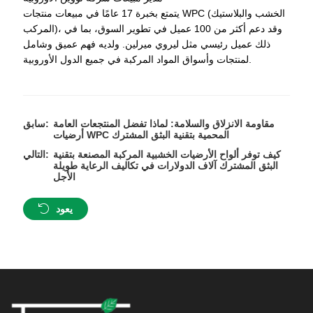
يتمتع بخبرة 17 عامًا في مبيعات منتجات WPC (الخشب والبلاستيك
المركب)، وقد دعم أكثر من 100 عميل في تطوير السوق، بما في
ذلك عميل رئيسي مثل ليروي ميرلين. ولديه فهم عميق وشامل
لمنتجات وأسواق المواد المركبة في جميع الدول الأوروبية.
مقاومة الانزلاق والسلامة: لماذا تفضل المنتجعات العامة
سابق:
أرضيات WPC المحمية بتقنية البثق المشترك
كيف توفر ألواح الأرضيات الخشبية المركبة المصنعة بتقنية
التالي:
البثق المشترك آلاف الدولارات في تكاليف الرعاية طويلة
الأجل
يعود