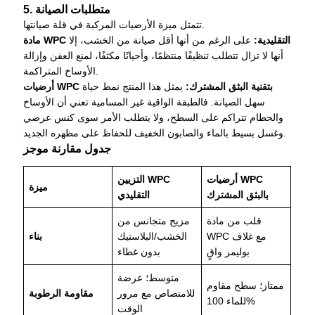
5. متطلبات الصيانة
تتمثل ميزة الأرضيات المركبة في قلة صيانتها.
مادة WPC التقليدية:
على الرغم من أنها أقل صيانة من الخشب، إلا
أنها لا تزال تتطلب تنظيفًا منتظمًا، وأحيانًا مكثفًا، لمنع العفن وإزالة
الأوساخ المتراكمة.
أرضيات WPC بتقنية البثق المشترك:
يمثل هذا المنتج نمط حياة
سهل الصيانة. فالطبقة الواقية غير المسامية تعني أن الأوساخ
والحطام تتراكم على السطح، ولا يتطلب الأمر سوى كنس عرضي
وغسل بسيط بالماء والصابون الخفيف للحفاظ على مظهره الجديد.
جدول مقارنة موجز
أرضيات WPC
التزيين WPC
ميزة
بالبثق المشترك
التقليدي
قلب من مادة
مزيج متجانس من
WPC مع غلاف
الخشب/البلاستيك
بناء
بوليمر واقٍ
بدون غطاء
متوسط؛ عرضة
ممتاز؛ سطح مقاوم
للامتصاص مع مرور
مقاومة الرطوبة
للماء 100%
الوقت