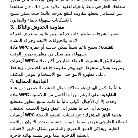
سطحك الخارجي نابضًا بالحياة لعقود. علاوة على ذلك، فإن سطحها
غير المسامي يجعلها مقاومة للبقع بدرجة عالية؛ حيث يمكن مسح
الانسكابات بسهولة بالماء والصابون.
3. مقاومة الخدوش والتآكل
تعتبر الشرفات مناطق ذات حركة مرور عالية، وتتعرض لحركة
الأثاث والحيوانات الأليفة وحركة المشاة.
مادة WPC التقليدية:
سطح ناعم نسبياً يمكن خدشه أو حفره
بسهولة، مما يقلل من مظهره بمرور الوقت.
أرضيات WPC بتقنية البثق المشترك:
الغطاء الخارجي أكثر صلابة
ومرونة بشكل ملحوظ. فهو يوفر مقاومة فائقة للخدوش، ويحافظ
على مظهره الأنيق حتى مع الاستخدام اليومي المكثف.
4. الجاذبية الجمالية
غالباً ما يكون الهدف هو محاكاة جمال الخشب الطبيعي دون عناء.
مادة WPC التقليدية:
على الرغم من أنها أفضل من البلاستيك
وحده، إلا أن الأجيال الأولى غالباً ما كانت تتمتع بمظهر مصطنع
وموحد إلى حد ما يفتقر إلى عمق وتنوع الخشب الحقيقي.
أرضيات WPC بتقنية البثق المشترك:
تتيح تقنيات التصنيع الحديثة
للغطاء الخارجي عرض أنماط حبيبات خشبية متعددة الألوان وواقعية
للغاية. ويحاكي العمق البصري والملمس بشكل دقيق الأخشاب
الصلبة الفاخرة، مما يوفر لمسة نهائية فاخرة.