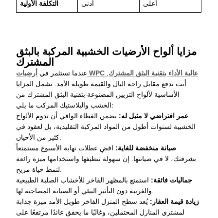
أعلى
أدنى
التكلفة الأولية
مزايا ألواح الأرضيات الخشبية المركبة بالبثق
المشترك
أرضيات WPC عالية الأداء بتقنية البثق المشترك
,
عندما تستثمر في
أنت تدفع مقابل راحة البال والقيمة طويلة الأمد. تشمل المزايا
الأساسية لألواح التزيين المصنوعة بتقنية البثق المشترك من
الخشب والبلاستيك المركب ما يلي:
عمر افتراضي لا مثيل له:
يضمن الغطاء الواقي أن تدوم الألواح
الخشبية لسنوات أطول من المواد المركبة التقليدية، بل لعقود في
كثير من الأحيان.
صيانة منخفضة للغاية:
اقضِ عطلات نهاية الأسبوع مستمتعاً
بشرفتك، لا في صيانتها. إن سهولة تنظيفها واستخدامها ميزة رائعة
لنمط حياة مريح.
جماليات فائقة:
استمتع بالمظهر الفاخر للأخشاب الصلبة الطبيعية
والغريبة دون التأثير البيئي أو الصيانة المصاحبة لها.
زيادة قيمة العقار:
يُعد سطح المنزل الفاخر طويل الأمد ميزة جذابة
لمشتري المنازل المحتملين، وغالبًا ما يحقق عائدًا مرتفعًا على