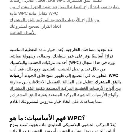
ادخل الجيل التالي: أرضيات WPC بتقنية البثق المشترك
مقارنة تفصيلية: ألواح التغطية المصنوعة بتقنية البثق المشترك من
مادة WPC مقابل مادة WPC
مزايا ألواح الأرضيات الخشبية المركبة بالبثق المشترك
اتخاذ القرار الصحيح لمشروعك
الأسئلة الشائعة
عند تجديد مساحتك الخارجية، يُعد اختيار مادة التغطية المناسبة
قرارًا أساسيًا يؤثر على عمر سطحك، وجماله، وسهولة صيانته.
أحدثت مركبات الخشب والبلاستيك (WPC) ثورة في هذا المجال
من خلال تقديم بديل للخشب التقليدي. ومع ذلك، فقد أدت
التطورات في التصنيع إلى ظهور منتج فائق الجودة.
أرضيات WPC
بالبثق المشترك
. تتناول هذه المقالة بالتفصيل الاختلافات بين
مقارنة
بين ألواح الأرضيات الخشبية المركبة المصنعة بتقنية البثق المشترك
وألواح الأرضيات الخشبية المركبة المصنعة بتقنية البثق المشترك.
,
مما يساعدك على اتخاذ خيار مدروس لمشروعك القادم.
فهم الأساسيات: ما هو WPC؟
يُعدّ المركب الخشبي البلاستيكي التقليدي مادة هجينة تُصنع بمزج
ألياف الخشب (مثل نشارة الخشب أو دقيق الخشب) مع اللدائن