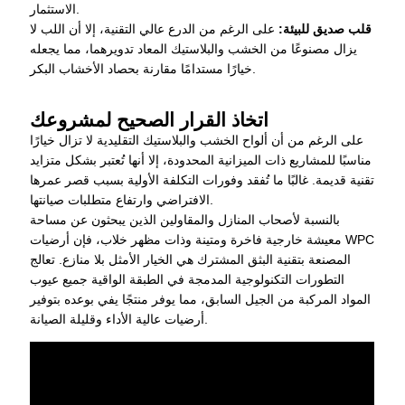
الاستثمار.
قلب صديق للبيئة:
على الرغم من الدرع عالي التقنية، إلا أن اللب لا
يزال مصنوعًا من الخشب والبلاستيك المعاد تدويرهما، مما يجعله
خيارًا مستدامًا مقارنة بحصاد الأخشاب البكر.
اتخاذ القرار الصحيح لمشروعك
على الرغم من أن ألواح الخشب والبلاستيك التقليدية لا تزال خيارًا
مناسبًا للمشاريع ذات الميزانية المحدودة، إلا أنها تُعتبر بشكل متزايد
تقنية قديمة. غالبًا ما تُفقد وفورات التكلفة الأولية بسبب قصر عمرها
الافتراضي وارتفاع متطلبات صيانتها.
بالنسبة لأصحاب المنازل والمقاولين الذين يبحثون عن مساحة
معيشة خارجية فاخرة ومتينة وذات مظهر خلاب، فإن أرضيات WPC
المصنعة بتقنية البثق المشترك هي الخيار الأمثل بلا منازع. تعالج
التطورات التكنولوجية المدمجة في الطبقة الواقية جميع عيوب
المواد المركبة من الجيل السابق، مما يوفر منتجًا يفي بوعده بتوفير
أرضيات عالية الأداء وقليلة الصيانة.