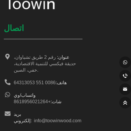
اتصال
عنوان:
رقم 2 طريق تشياوان،
حديقة فيكسي للتنمية الاقتصادية،
خفي، الصين.
هاتف:
0086 551 64313053
واتساب/وي
شات:
+8618956021264
بريد
info@toowinwood.com
إلكتروني: