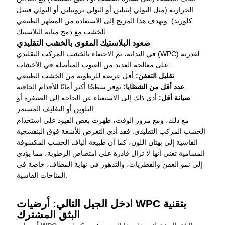
الحرارية (مثل البولي إيثيلين أو البولي بروبيلين أو البولي فينيل
كلوريد). ويهدف هذا المزيج إلى الاستفادة من المظهر الطبيعي
للخشب مع دمج متانة البلاستيك.
صعود البلاستيك المقوى بالخشب التقليدي
في البداية، تم الاحتفاء بالخشب المركب التقليدي (WPC) لقدرته
على معالجة العديد من العيوب المتأصلة في الأخشاب:
أقل عرضة للرطوبة من الخشب الطبيعي.
تقليل التعفن:
يوفر سطحًا أكثر أمانًا للأقدام الحافية.
عدد أقل من الشظايا:
صيانة أقل:
أدى ذلك إلى الاستغناء عن الحاجة إلى الصنفرة أو
التلوين أو التغليف المستمر.
مع ذلك، ومع مرور الوقت، ظهرت بعض القيود على استخدام
الخشب المركب التقليدي. فقد أدى التعرض للأشعة فوق البنفسجية
القاسية إلى بهتان اللون، كما أن طبيعة ألياف الخشب المكشوفة
المسامية تعني أنها لا تزال قادرة على امتصاص الرطوبة، مما يؤدي
إلى نمو العفن والفطريات، والتدهور في نهاية المطاف، خاصة في
المناخات القاسية.
ادخل الجيل التالي: أرضيات WPC بتقنية
البثق المشترك