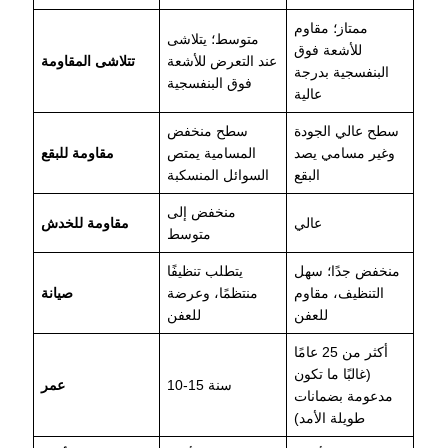
ممتاز؛ مقاوم
متوسط؛ يتلاشى
للأشعة فوق
عند التعرض للأشعة
تتلاشى المقاومة
البنفسجية بدرجة
فوق البنفسجية
عالية
سطح عالي الجودة
سطح منخفض
وغير مسامي يصد
المسامية يمتص
مقاومة للبقع
البقع
السوائل المنسكبة
منخفض إلى
عالي
مقاومة للخدش
متوسط
منخفض جدًا؛ سهل
يتطلب تنظيفًا
التنظيف، مقاوم
منتظمًا، وعرضة
صيانة
للعفن
للعفن
أكثر من 25 عامًا
(غالبًا ما تكون
10-15 سنة
عمر
مدعومة بضمانات
طويلة الأمد)