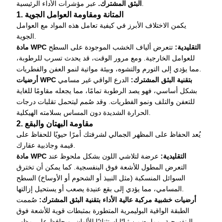
عبر مؤشرات الأداء الرئيسية.
البثق المشترك.
1. المتانة ومقاومة العوامل الجوية
يكمن الاختلاف الأبرز في كيفية تعامل هذه المواد مع العوامل
الجوية.
مادة WPC التقليدية:
تتعرض ألياف الخشب الموجودة على السطح
للعوامل الخارجية. ومع مرور الوقت، قد يحدث تسرب للرطوبة،
مما يؤدي إلى التورم والتشوه، وبيئة مواتية لنمو العفن والفطريات.
أرضيات WPC بتقنية البثق المشترك:
الدرع الواقي غير مسامي
بشكل أساسي، فهو يصد الرطوبة تمامًا، مما يجعله مقاومًا للغاية
للتعفن والتلف ونمو الفطريات. وقد صُمم ليتحمل تقلبات درجات
الحرارة الشديدة دون المساس بسلامته الهيكلية.
2. مقاومة البهتان والبقع
يُعد الحفاظ على المظهر الجمالي لشرفتك أمرًا حيويًا للحفاظ على
قيمة وجاذبية عقارك.
مادة WPC التقليدية:
عرضة لتلاشي اللون بشكل ملحوظ عند
التعرض المطول للأشعة فوق البنفسجية. كما يمكن أن تخترق
السوائل المنسكبة (مثل النبيذ أو الشحوم أو الأوساخ) السطح
المسامي، مما يؤدي إلى بقع عنيدة يصعب أو يستحيل إزالتها.
أرضيات خشبية مركبة عالية الأداء بتقنية البثق المشترك:
صُممت
الطبقة الواقية البوليمرية المتطورة بمثبطات قوية للأشعة فوق
البنفسجية، مما يضمن ثباتًا استثنائيًا للألوان، ويحافظ على مظهر