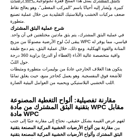
أرضيات WPC بالبثق المشترك
يمثل هذا المنتج قفزة تكنولوجية
كبيرة. ويُشار إليه أحيانًا باسم "المركب المغطى"، وهو يعالج نقاط
ضعف مركبات الخشب والبلاستيك التقليدية من خلال عملية تصنيع
متطورة.
شرح عملية البثق المشترك
في عملية البثق المشترك، يتم بثق مادتين مختلفتين في آن واحد.
يبقى لبّ لوح الأرضية مصنوعًا من مزيج WPC قياسي، مما يوفر له
المتانة والقوة الهيكلية. ومع ذلك، خلال عملية البثق، يتم دمج طبقة
واقية متخصصة عالية الأداء (الغطاء أو الدرع) بزاوية 360 درجة
حول اللبّ.
يتكون هذا الغلاف الخارجي عادةً من بوليمرات متطورة ومثبطات
للأشعة فوق البنفسجية. وهو يعمل كحاجز منيع، حيث يغلق تمامًا
اللب الخشبي البلاستيكي ويحميه من العوامل البيئية الضارة.
مقارنة تفصيلية: ألواح التغطية المصنوعة
بتقنية البثق المشترك من مادة WPC مقابل
مادة WPC
لفهم عرض القيمة بشكل حقيقي، نحتاج إلى مقارنة جنبًا إلى جنب
بين
مقارنة بين ألواح الأرضيات الخشبية المركبة المصنعة بتقنية
البثق المشترك وألواح الأرضيات الخشبية المركبة المصنعة بتقنية