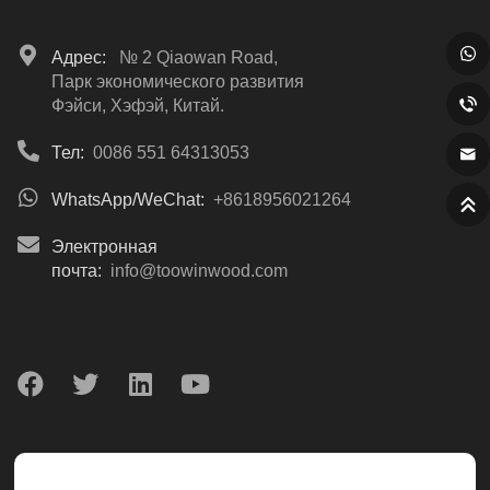
Адрес:
№ 2 Qiaowan Road,
Парк экономического развития
Фэйси, Хэфэй, Китай.
Тел:
0086 551 64313053
WhatsApp/WeChat:
+8618956021264
Электронная
почта:
info@toowinwood.com