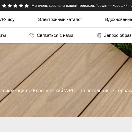
Toowin мне порекомендовал мой поставщик в Китае. очень честн
Мы очень довольны нашей террасой. Toowin — хороший по
VR-шоу
Электронный каталог
Вдохновение
аты
Связаться с нами
Запрос образ
ассификация
Классический WPC 1-го поколения
Террас