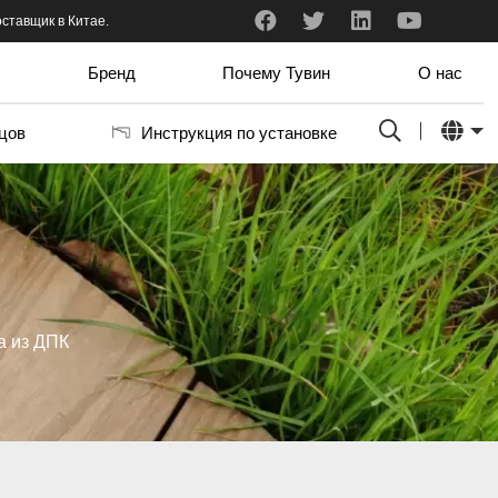
ый и профессиональный.
ставщик в Китае.
Я только что получил образцы. Они мне действительно нравятся. Он очень хорошо вписывается в нашу алюминиевую рамную систему. Цветов так много, что сложно выбрать тот, который нам нравится больше всего.
Бренд
Почему Тувин
О нас
цов
Инструкция по установке
а из ДПК