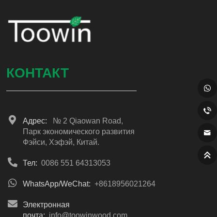
КОНТАКТ
Адрес:
№ 2 Qiaowan Road,
Парк экономического развития
Фэйси, Хэфэй, Китай.
Тел:
0086 551 64313053
WhatsApp/WeChat:
+8618956021264
Электронная
почта:
info@toowinwood.com