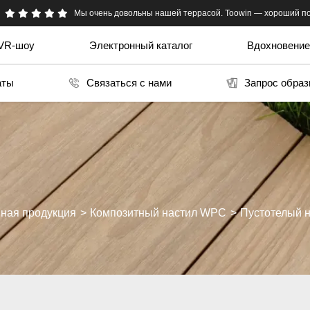
Toowin мне порекомендовал мой поставщик в Китае. очень честн
Мы очень довольны нашей террасой. Toowin — хороший по
VR-шоу
Электронный каталог
Вдохновение
аты
Связаться с нами
Запрос образ
ная продукция
Композитный настил WPC
Пустотелый н