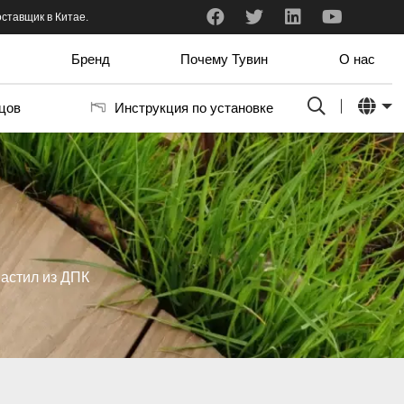
ый и профессиональный.
ставщик в Китае.
Я только что получил образцы. Они мне действительно нравятся. Он очень хорошо вписывается в нашу алюминиевую рамную систему. Цветов так много, что сложно выбрать тот, который нам нравится больше всего.
Бренд
Почему Тувин
О нас
цов
Инструкция по установке
астил из ДПК