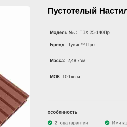
Пустотелый Насти
Модель №. :
ТВХ 25-140Пр
Бренд:
Тувин™ Про
Масса:
2,48 кг/м
МОК:
100 кв.м.
особенность
2 года гарантии
Имита