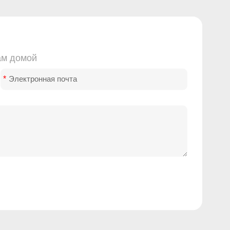
ам домой
*