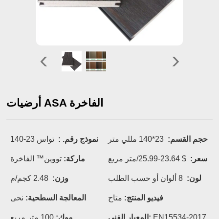
أرضيات ASA الفاخرة
حجم القسم:
23*140 مللي متر
نموذج رقم. :
تواس 23-140
سعر:
$ 23.64-25.99/متر مربع
ماركة:
تووين™ الفاخرة
لون:
8 ألوان أو حسب الطلب
وزن:
2.48 كجم/م
فيديو المنتج:
متاح
المعالجة السطحية:
نحى
EN15534-2017
المعيار الفني:
موك:
100 متر مربع