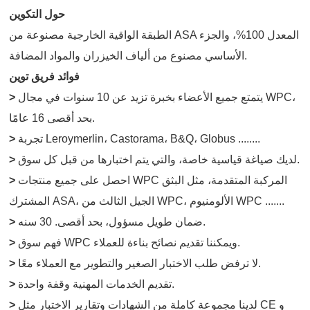
حول التكوين
الطبقة الواقية الخارجية مصنوعة من ASA المعدل 100%، والجزء
الأساسي مصنوع من ألياف الخيزران والمواد المضافة.
فوائد فريق توين
يتمتع جميع الأعضاء بخبرة تزيد عن 10 سنوات في مجال WPC،
>
بحد أقصى 16 عامًا.
تجربة Leroymerlin، Castorama، B&Q، Globus ........
>
لديك صياغة قياسية خاصة، والتي يتم اختبارها من قبل كل سوق.
>
احصل على جميع منتجات WPC المركبة المتقدمة، مثل البثق
>
المشترك ASA، الجيل الثالث من WPC، الألومنيوم WPC .......
ضمان طويل مسؤول، بحد أقصى. 30 سنه.
>
فهم سوق WPC ويمكننا تقديم نصائح بناءة للعملاء.
>
لا ترفض طلب الاختبار الصغير والتطوير مع العملاء معًا.
>
تقديم الخدمات المهنية وقفة واحدة.
>
لدينا مجموعة كاملة من الشهادات وتقارير الاختبار مثل CE و
>