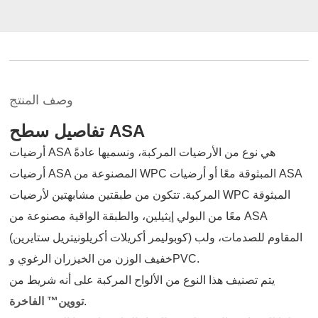
وصف المنتج
تفاصيل سطح ASA
أرضيات ASA هي نوع من الأرضيات المركبة، ونسميها عادةً
أرضيات ASA المصنوعة من WPC المبثوقة معًا أو أرضيات ASA
المركبة. تتكون من طبقتين مشابهتين لأرضيات WPC المبثوقة
معًا من البولي إيثيلين، والطبقة الواقية مصنوعة من ASA
(كوبوليمر أكريلات أكريلونيتريل ستايرين) المقاوم للصدمات، ولب
خفيف الوزن من الخيزران الرغوي وPVC.
يتم تصنيف هذا النوع من الألواح المركبة على أنه شريط من
.
تووين™ الفاخرة