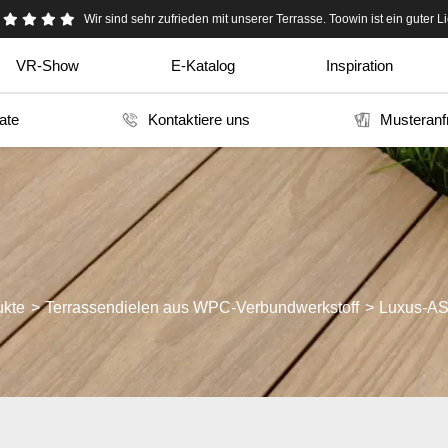
Toowin wurde von meinem Lieferanten in China empfohlen. sehr ehrlic
Wir sind sehr zufrieden mit unserer Terrasse. Toowin ist ein guter Li
VR-Show
E-Katalog
Inspiration
kate
Kontaktiere uns
Musteranf
ukte
Terrassendielen aus WPC-Verbundwerkstoff
Luxus-AS