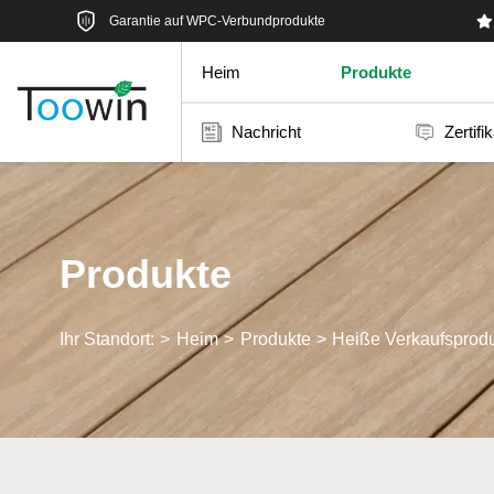
Garantie auf WPC-Verbundprodukte
Heim
Produkte
Nachricht
Zertifi
Produkte
Ihr Standort:
Heim
Produkte
Heiße Verkaufsprod