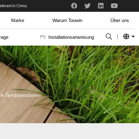
h und professionell.
eferant in China.
Ich habe gerade die Proben erhalten. Ich mag sie wirklich. Es passt sehr gut in unser Aluminium-Rahmensystem. Es gibt so viele Farben, dass es schwer ist, auszuwählen, welche uns am besten gefällt.
Marke
Warum Toowin
Über uns
rage
Installationsanweisung
A-Terrassendielen