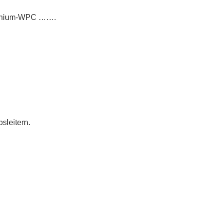
luminium-WPC …….
sleitern.