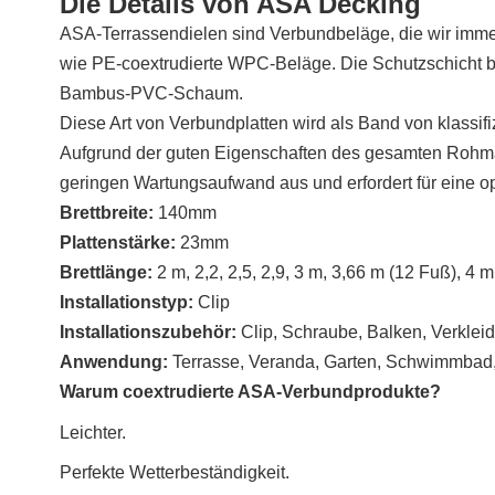
Die Details von ASA Decking
ASA-Terrassendielen sind Verbundbeläge, die wir imm
wie PE-coextrudierte WPC-Beläge. Die Schutzschicht be
Bambus-PVC-Schaum.
Diese Art von Verbundplatten wird als Band von klassifi
Aufgrund der guten Eigenschaften des gesamten Rohmate
geringen Wartungsaufwand aus und erfordert für eine op
Brettbreite:
140mm
Plattenstärke:
23mm
Brettlänge:
2 m, 2,2, 2,5, 2,9, 3 m, 3,66 m (12 Fuß), 4 
Installationstyp:
Clip
Installationszubehör:
Clip, Schraube, Balken, Verklei
Anwendung:
Terrasse, Veranda, Garten, Schwimmbad,
Warum coextrudierte ASA-Verbundprodukte?
Leichter.
Perfekte Wetterbeständigkeit.