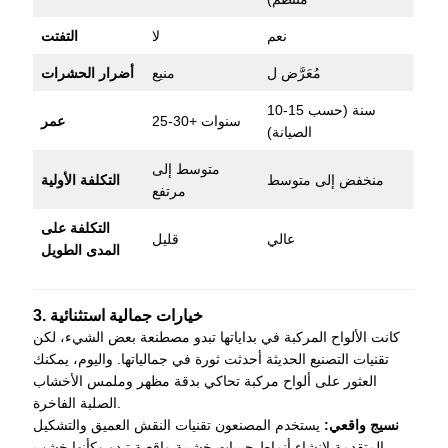
نعم
لا
التفتت
مُعَرَّض ل
منيع
أضرار الحشرات
10-15 سنة (حسب
25-30+ سنوات
عمر
الصيانة)
متوسط إلى
منخفض إلى متوسط
التكلفة الأولية
مرتفع
التكلفة على
عالي
قليل
المدى الطويل
3. خيارات جمالية استثنائية
كانت الألواح المركبة في بداياتها تبدو مصطنعة بعض الشيء، لكن
تقنيات التصنيع الحديثة أحدثت ثورة في جمالياتها. واليوم، يمكنك
العثور على ألواح مركبة تحاكي بدقة مظهر وملمس الأخشاب
الصلبة الفاخرة.
نسيج واقعي:
يستخدم المصنعون تقنيات النقش العميق والتشكيل
المتقدمة لإنشاء أنماط حبيبات خشبية واقعية تبدو وكأنها خشب