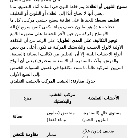
ممنوع التلوين أو الطلاء:
يتم خلط اللون في المادة أثناء التصنيع، مما
يعني أنها لا تحتاج أبدًا إلى الطلاء أو التلوين أو التغليف.
تنظيف بسيط:
للحفاظ على نظافة سطح خشبي مركب، كل ما
تحتاجه عادةً هو صابون خفيف وماء. يكفي كنس سريع لإزالة
الأوساخ وفركه من حين لآخر للحفاظ على مظهره اللامع.
توفير التكاليف على المدى الطويل:
على الرغم من أن التكلفة
الأولية لألواح الخشب والبلاستيك المركبة قد تكون أعلى من بعض
أنواع الأخشاب اللينة، إلا أن التخلص من تكاليف الصيانة (الصبغة،
والفرش، وآلات الصنفرة، أو الاستعانة بمحترف) يعني أن ألواح
التزيين المركبة غالباً ما تسدد تكلفتها في غضون السنوات الخمس
إلى السبع الأولى.
جدول مقارنة: الخشب المركب بالخشب التقليدي
مركب الخشب
الأخشاب التقليدية
ميزة
والبلاستيك
مستوى عالٍ (الصنفرة،
منخفض (صابون
صيانة
التلوين، الختم)
وماء فقط)
ضعيف (بدون علاج
ممتاز
مقاومة للتعفن
منتظم)