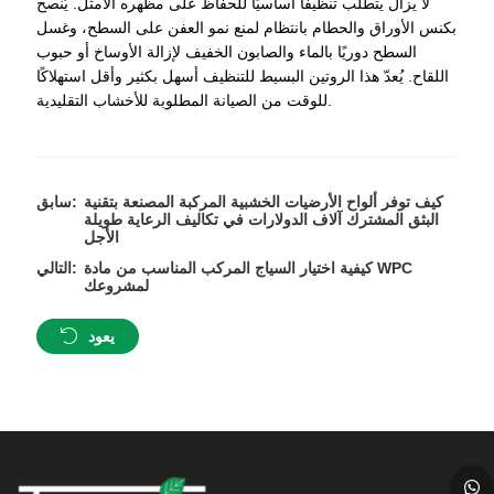
لا يزال يتطلب تنظيفًا أساسيًا للحفاظ على مظهره الأمثل. يُنصح
بكنس الأوراق والحطام بانتظام لمنع نمو العفن على السطح، وغسل
السطح دوريًا بالماء والصابون الخفيف لإزالة الأوساخ أو حبوب
اللقاح. يُعدّ هذا الروتين البسيط للتنظيف أسهل بكثير وأقل استهلاكًا
للوقت من الصيانة المطلوبة للأخشاب التقليدية.
كيف توفر ألواح الأرضيات الخشبية المركبة المصنعة بتقنية
سابق:
البثق المشترك آلاف الدولارات في تكاليف الرعاية طويلة
الأجل
كيفية اختيار السياج المركب المناسب من مادة WPC
التالي:
لمشروعك
يعود