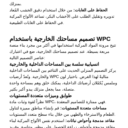
بمنزلك.
الحفاظ على الغابات:
من خلال استخدام دقيق الخشب المُعاد
تدويره وتقليل الطلب على الأخشاب البكر، تساعد الألواح المركبة
في الحفاظ على الغابات الطبيعية.
تصميم مساحتك الخارجية باستخدام WPC
تتيح مرونة المواد المركبة استخدامها في أكثر من مجرد بناء منصة
مربعة بسيطة. عند تصميم مساحتك الخارجية، ضع في اعتبارك
عناصر التصميم التالية:
انسيابية سلسة بين المساحات الداخلية والخارجية
يركز التصميم المنزلي الحديث على التناغم بين المساحات الداخلية
والخارجية. وتُعدّ أرضيات WPC مثاليةً لهذا الغرض. باختيار لون
وملمس يُكمّلان أرضياتك الداخلية، يمكنك خلق وهم بمساحة واحدة
متصلة، مما يجعل منزلك يبدو أكبر بكثير.
طوابق وميزات متعددة المستويات
نظراً لقوة وثبات مادة WPC، فهي ممتازة للتصاميم المعقدة.
مساحات متعددة المستويات:
قم بإنشاء مناطق مميزة لتناول
الطعام والاسترخاء والطهي من خلال بناء سطح متعدد المستويات.
مقاعد مدمجة وأحواض نباتات:
استخدم نفس الألواح المركبة لبناء
مقاعد مدمجة وأحواض زراعة للحصول على مظهر متناسق وفريد.