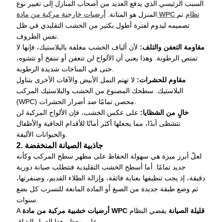
السبب الرئيسي الذي يدفع العديد من أصحاب المنازل إلى تغيير نوع
نظام
تم
أرضيات خارجية مركبة من مادة WPC
المنزل هو المتانة.
تصميمه ليدوم لفترة أطول بكثير من الخشب التقليدي في ظل
نفس الظروف.
مقاومة التعفن والتلف:
لأن ألياف الخشب مغلفة بالبلاستيك، فإنها لا
تمتص الرطوبة. وهذا يعني أن الألواح لن تتعفن أو تنتفخ أو تتشوه،
حتى في المناخات شديدة الرطوبة.
مقاوم للحشرات:
لا تهتم النمل الأبيض والآفات الأخرى بتناول
البلاستيك. سطحك المصنوع من الخشب والبلاستيك المركب
(WPC) محصن تمامًا ضد أضرار الحشرات.
خالٍ من الشظايا:
على عكس الخشب، فإن الألواح المركبة لن
تتشظى أبدًا، مما يجعلها أكثر أمانًا للأقدام الحافية والأطفال
والحيوانات الأليفة.
2. جاذبية الصيانة المنخفضة
لعلّ أبرز ميزة هي سهولة الحفاظ على مظهر سطح المركب وكأنه
جديد تمامًا. أما أسطح الخشب التقليدية فتتطلب صيانة دورية
دقيقة، إذ يجب تنظيفها بعناية فائقة، وإزالة الطلاء القديم، وصنفرتها،
ثم وضع طبقة جديدة من الصبغ أو المادة المانعة للتسرب كل بضع
سنوات.
أرضيات خشبية مركبة من مادة WPC قليلة الصيانة
يقضي النظام
A
على معظم هذا العمل الشاق.