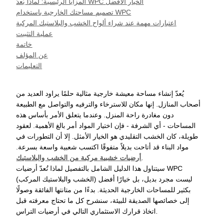
المزايا الرئيسية: لماذا يُعدّ WPC الخيار الأفضل
تصميم مساحتك الخارجية باستخدام WPC
اعتبارات مهمة عند شراء ألواح الخشب والبلاستيك المركبة
عملية التثبيت
خاتمة
عن المؤلف
التعليمات
يُعدّ إنشاء مساحة معيشة خارجية مثالية حلمًا يراود العديد من
أصحاب المنازل. إنها مكان للاسترخاء والترفيه والتواصل مع الطبيعة
دون مغادرة راحة المنزل. وعندما يتعلق الأمر بأساس هذه
المساحات - أي الشرفة - فإن اختيار المواد أمر بالغ الأهمية. لعقود
طويلة، كان الخشب التقليدي هو الخيار الأمثل. إلا أن التطورات في
مواد البناء قد أتاحت بديلاً متفوقًا اكتسب شعبية واسعة بسرعة.
.
أرضيات خشبية مركبة من الخشب والبلاستيك
سيتناول هذا الدليل الشامل بالتفصيل لماذا تُعدّ أرضيات WPC
(الخشب والبلاستيك المركب) ليست مجرد بديل، بل خيارًا أفضل
بكثير للمساحات الخارجية الحديثة. بدءًا من متانتها الفائقة وصولًا
إلى خصائصها الصديقة للبيئة، سنشرح كل ما تحتاج معرفته قبل
اتخاذ قرارك الاستثماري التالي في أرضيات التراس.