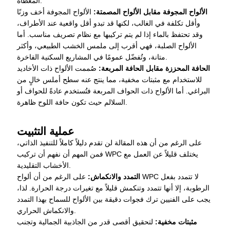
المغطاة.
الألواح المجوفة مقابل الألواح المصمتة:
الألواح المجوفة أخف وزنًا
وأقل تكلفة في الغالب، لكنها قد تبدو أقل واقعية عند الأطراف،
وقد تحتفظ بالماء إذا لم يتم تركيبها مع نظام تصريف مناسب. أما
الألواح الصلبة، فهي أقرب إلى ملمس الخشب الطبيعي، وأكثر
متانة، وتُفضّل عمومًا في المشاريع السكنية الفاخرة.
الحافة المحززة مقابل الحافة المربعة:
صُممت الألواح ذات الأخاديد
للاستخدام مع مثبتات مخفية، مما ينتج عنه سطح أملس خالٍ من
البراغي. أما الألواح ذات الحواف المربعة فتُستخدم عادةً للحواف أو
السلالم حيث تكون حافة اللوح ظاهرة.
عملية التثبيت
على الرغم من أن هذه المقالة لن تقدم دليلاً كاملاً للتنفيذ الذاتي،
فمن المهم أن نفهم أن تركيب WPC يختلف قليلاً عن العمل مع
الأخشاب التقليدية.
التمدد والانكماش:
على الرغم من أن ألواح WPC لا تتمدد بفعل
الرطوبة، إلا أنها تتمدد وتنكمش قليلاً مع تغيرات درجة الحرارة. لذا،
يجب على الفنيين ترك فجوات دقيقة بين الألواح للسماح بهذا التمدد
والانكماش الحراري.
مثبتات مخفية:
لتحقيق أقصى قدر من الجاذبية الجمالية وتجنب