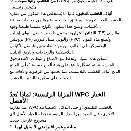
من الخشب والبلاستيك
مادة (WPC) هي مادة هجينة تتكون من
مكونين رئيسيين:
ألياف الخشب/الدقيق:
غالباً ما يُستخلص هذا المكون من نشارة
الخشب المعاد تدويرها، ورقائق الخشب، وغيرها من مخلفات صناعة
الأخشاب. ويمنح هذا المكون الألواح ملمساً طبيعياً وقوة.
اللدائن الحرارية:
يشمل ذلك مواد مثل البولي إيثيلين (PE) والبولي
بروبيلين (PP) والبولي فينيل كلوريد (PVC). وتُصنع هذه المواد
البلاستيكية في الغالب من مواد معاد تدويرها، مثل الأكياس
البلاستيكية والزجاجات وأباريق الحليب.
تُسخّن هذه المواد، وتُخلط مع الأصباغ ومثبطات الأشعة فوق
البنفسجية، ثم تُشكّل بالبثق على هيئة ألواح خشبية. يُغلّف المنتج
الناتج ألياف الخشب بالبلاستيك، مما يحميها من الرطوبة والآفات مع
الحفاظ على مظهرها الشبيه بالخشب.
المزايا الرئيسية: لماذا يُعدّ WPC الخيار
الأفضل
عند مقارنة WPC بالخشب التقليدي أو حتى البدائل الاصطناعية
الأخرى، فإن العديد من المزايا الرئيسية تجعله الخيار الأمثل لأي
مشروع خارجي حديث.
1. متانة وعمر افتراضي لا مثيل لهما