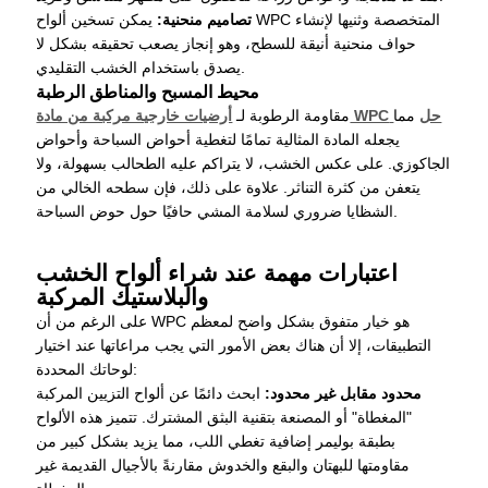
تصاميم منحنية:
يمكن تسخين ألواح WPC المتخصصة وثنيها لإنشاء
حواف منحنية أنيقة للسطح، وهو إنجاز يصعب تحقيقه بشكل لا
يصدق باستخدام الخشب التقليدي.
محيط المسبح والمناطق الرطبة
حل
مما
أرضيات خارجية مركبة من مادة WPC
مقاومة الرطوبة لـ
يجعله المادة المثالية تمامًا لتغطية أحواض السباحة وأحواض
الجاكوزي. على عكس الخشب، لا يتراكم عليه الطحالب بسهولة، ولا
يتعفن من كثرة التناثر. علاوة على ذلك، فإن سطحه الخالي من
الشظايا ضروري لسلامة المشي حافيًا حول حوض السباحة.
اعتبارات مهمة عند شراء ألواح الخشب
والبلاستيك المركبة
على الرغم من أن WPC هو خيار متفوق بشكل واضح لمعظم
التطبيقات، إلا أن هناك بعض الأمور التي يجب مراعاتها عند اختيار
لوحاتك المحددة:
محدود مقابل غير محدود:
ابحث دائمًا عن ألواح التزيين المركبة
"المغطاة" أو المصنعة بتقنية البثق المشترك. تتميز هذه الألواح
بطبقة بوليمر إضافية تغطي اللب، مما يزيد بشكل كبير من
مقاومتها للبهتان والبقع والخدوش مقارنةً بالأجيال القديمة غير