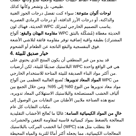
طبيعي، بل وتشعر وكأنها كذلك.
لوحات ألوان متنوعة:
سواء كنت تفضل درجات الجوز الغنية
والداكنة، أو درجات الأرز الدافئة، أو درجات الرمادي العصرية
الحديثة، فهناك لون WPC يناسب التصميم الخارجي لمنزلك.
مقاومة البهتان والبقع:
ألواح WPC الحديثة مغطاة (مُشكّلة بالبثق
المشترك) بطبقة واقية إضافية توفر مقاومة فائقة لتلاشي الأشعة
فوق البنفسجية والبقع الناتجة عن الطعام أو الشحوم.
4. خيار صديق للبيئة
قد يبدو من غير المنطقي أن يكون المنتج الذي يحتوي على
البلاستيك صديقًا للبيئة، لكن أرضيات WPC هي في الواقع واحدة
من أكثر مواد البناء الصديقة للبيئة المتاحة للاستخدام الخارجي.
المواد المعاد تدويرها:
تُصنع الغالبية العظمى من ألواح WPC من
مواد معاد تدويرها من النوع 80% إلى 95%. ومن خلال الجمع بين
ألياف الخشب المستصلحة والبلاستيك الاستهلاكي المعاد تدويره،
تمنع هذه الصناعة ملايين الأطنان من النفايات من الوصول إلى
مكبات النفايات كل عام.
خالٍ من المواد الكيميائية السامة:
غالبًا ما تُعالج الأخشاب التقليدية
المعالجة بالضغط بمواد كيميائية قاسية لمقاومة التعفن والحشرات.
أما الخشب المركب بالبلاستيك (WPC) فلا يتطلب مثل هذه
المعالجات الكيميائية، مما يجعله أكثر أمانًا للتربة والمياه المحيطة