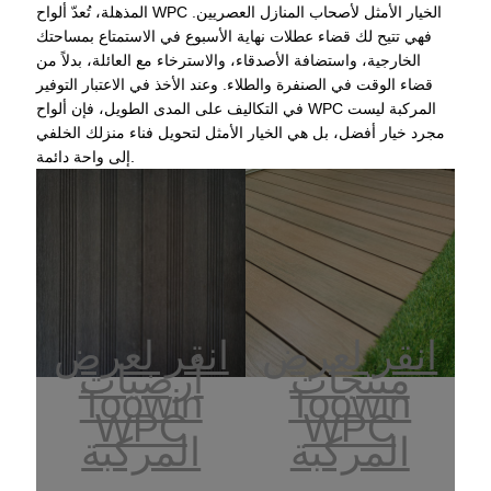
المذهلة، تُعدّ ألواح WPC الخيار الأمثل لأصحاب المنازل العصريين.
فهي تتيح لك قضاء عطلات نهاية الأسبوع في الاستمتاع بمساحتك
الخارجية، واستضافة الأصدقاء، والاسترخاء مع العائلة، بدلاً من
قضاء الوقت في الصنفرة والطلاء. وعند الأخذ في الاعتبار التوفير
في التكاليف على المدى الطويل، فإن ألواح WPC المركبة ليست
مجرد خيار أفضل، بل هي الخيار الأمثل لتحويل فناء منزلك الخلفي
إلى واحة دائمة.
انقر لعرض
انقر لعرض
منتجات
أرضيات
Toowin
Toowin
WPC
WPC
المركبة
المركبة