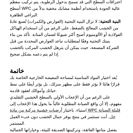
اختراقات السطح التي قد تسمح بدخول الرطوبة، يتم تركيب معظم
أسطح WPC عالية الجودة باستخدام أنظمة مشابك مخفية بدلاً من
البراغي الظاهرة.
البنية التحتية:
لا تزال البنية التحتية (العوارض والكمرات) تُصنع عادةً
من الخشب المعالج بالضغط، على الرغم من أن استخدام الهياكل
الفولاذية أو الألومنيوم أصبح أكثر شيوعًا لضمان المتانة. تأكد من بناء
بنيتك التحتية وفقًا لمتطلبات تباعد العوارض المحددة من قبل
الشركة المصنعة، حيث يمكن أن يترهل الخشب المركب بالخشب
إذا لم يتم دعمه بشكل صحيح.
خاتمة
يُعد اختيار المواد المناسبة لمساحة المعيشة الخارجية الخاصة بك
قرارًا هامًا لا يؤثر فقط على مظهر منزلك، بل يؤثر أيضًا على نمط
حياتك وأموالك لعقود قادمة.
على الرغم من أن الإعجاب الأولي بالسطح الخشبي التقليدي
مفهوم، إلا أن واقع الصيانة المطلوبة غالباً ما يحول هذا الإعجاب إلى
أرضيات خشبية مركبة من مادة WPC قليلة الصيانة
استياء. باختيار
حل
, أنت تستثمر في منتج يوفر جمال الخشب دون عبء العمل
المستمر.
بفضل متانتها الفائقة، وتركيبتها الصديقة للبيئة، وخياراتها الجمالية