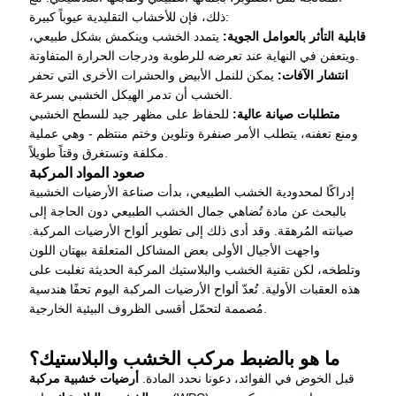
ذلك، فإن للأخشاب التقليدية عيوباً كبيرة:
قابلية التأثر بالعوامل الجوية:
يتمدد الخشب وينكمش بشكل طبيعي،
ويتعفن في النهاية عند تعرضه للرطوبة ودرجات الحرارة المتفاوتة.
انتشار الآفات:
يمكن للنمل الأبيض والحشرات الأخرى التي تحفر
الخشب أن تدمر الهيكل الخشبي بسرعة.
متطلبات صيانة عالية:
للحفاظ على مظهر جيد للسطح الخشبي
ومنع تعفنه، يتطلب الأمر صنفرة وتلوين وختم منتظم - وهي عملية
مكلفة وتستغرق وقتاً طويلاً.
صعود المواد المركبة
إدراكًا لمحدودية الخشب الطبيعي، بدأت صناعة الأرضيات الخشبية
بالبحث عن مادة تُضاهي جمال الخشب الطبيعي دون الحاجة إلى
صيانته المُرهقة. وقد أدى ذلك إلى تطوير ألواح الأرضيات المركبة.
واجهت الأجيال الأولى بعض المشاكل المتعلقة ببهتان اللون
وتلطخه، لكن تقنية الخشب والبلاستيك المركبة الحديثة تغلبت على
هذه العقبات الأولية. تُعدّ ألواح الأرضيات المركبة اليوم تحفًا هندسية
مُصممة لتحمّل أقسى الظروف البيئية الخارجية.
ما هو بالضبط مركب الخشب والبلاستيك؟
قبل الخوض في الفوائد، دعونا نحدد المادة.
أرضيات خشبية مركبة