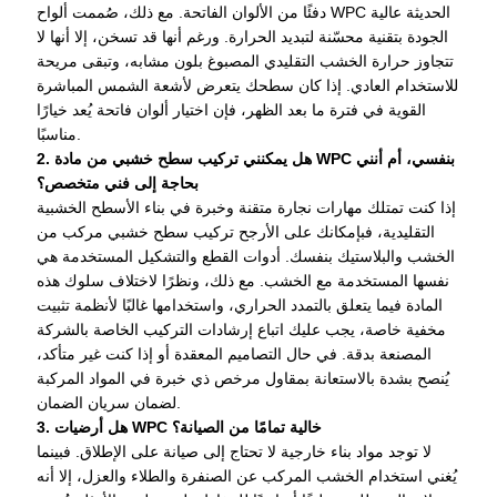
دفئًا من الألوان الفاتحة. مع ذلك، صُممت ألواح WPC الحديثة عالية
الجودة بتقنية محسّنة لتبديد الحرارة. ورغم أنها قد تسخن، إلا أنها لا
تتجاوز حرارة الخشب التقليدي المصبوغ بلون مشابه، وتبقى مريحة
للاستخدام العادي. إذا كان سطحك يتعرض لأشعة الشمس المباشرة
القوية في فترة ما بعد الظهر، فإن اختيار ألوان فاتحة يُعد خيارًا
مناسبًا.
2. هل يمكنني تركيب سطح خشبي من مادة WPC بنفسي، أم أنني
بحاجة إلى فني متخصص؟
إذا كنت تمتلك مهارات نجارة متقنة وخبرة في بناء الأسطح الخشبية
التقليدية، فبإمكانك على الأرجح تركيب سطح خشبي مركب من
الخشب والبلاستيك بنفسك. أدوات القطع والتشكيل المستخدمة هي
نفسها المستخدمة مع الخشب. مع ذلك، ونظرًا لاختلاف سلوك هذه
المادة فيما يتعلق بالتمدد الحراري، واستخدامها غالبًا لأنظمة تثبيت
مخفية خاصة، يجب عليك اتباع إرشادات التركيب الخاصة بالشركة
المصنعة بدقة. في حال التصاميم المعقدة أو إذا كنت غير متأكد،
يُنصح بشدة بالاستعانة بمقاول مرخص ذي خبرة في المواد المركبة
لضمان سريان الضمان.
3. هل أرضيات WPC خالية تمامًا من الصيانة؟
لا توجد مواد بناء خارجية لا تحتاج إلى صيانة على الإطلاق. فبينما
يُغني استخدام الخشب المركب عن الصنفرة والطلاء والعزل، إلا أنه