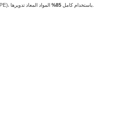
المواد المعاد تدويرها.
تعد الألواح المركبة Toowin WPC جيدة للبيئة أيضًا، وهي مصنوعة من ألياف الخشب المعاد تدويرها والبولي إيثيلين عالي الكثافة (HDPE)، باستخدام كامل
85%