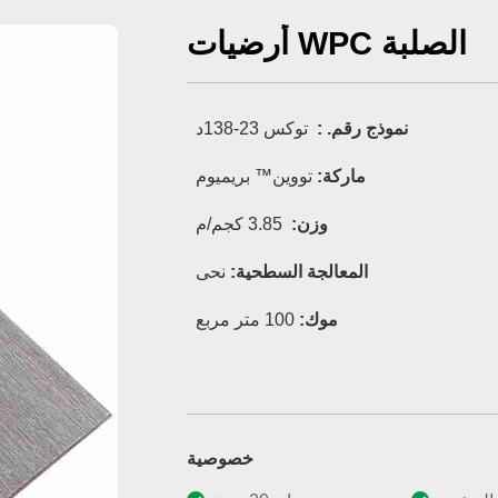
أرضيات WPC الصلبة
نموذج رقم. :
توكس 23-138د
ماركة:
تووين™ بريميوم
وزن:
3.85 كجم/م
نحى
المعالجة السطحية:
موك:
100 متر مربع
خصوصية