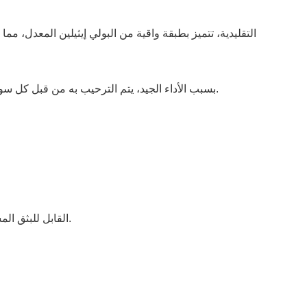
بسبب الأداء الجيد، يتم الترحيب به من قبل كل سوق، والسوق ينمو بسرعة خاصة في أمريكا الشمالية. في نفس الوقت لديها خصائص متقدمة خاصة، لذلك لديها عمر طويل 20-30 سنة.
إن سطح WPC القابل للبثق المشترك قابل للعكس، ونحن نوصي باستخدام جانب حبيبات الخشب في مشروعك، بسبب مقاومة الانزلاق بشكل أفضل.