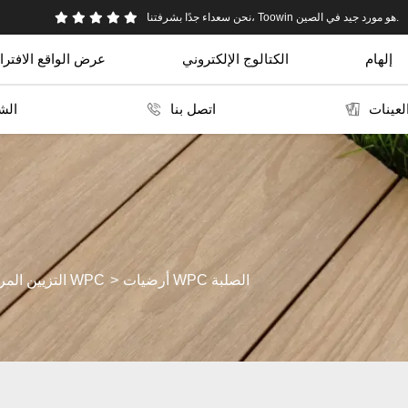
نحن سعداء جدًا بشرفتنا، Toowin هو مورد جيد في الصين.
إلهام
الكتالوج الإلكتروني
عرض الواقع الافتر
عينات
اتصل بنا
الش
أرضيات WPC الصلبة
التزيين المركب WPC