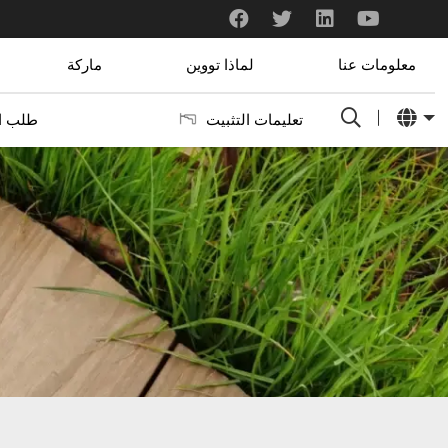
لقد تلقيت للتو العينات. أنا حقا أحبهم. إنه يتناسب بشكل جيد مع نظام إطار الألومنيوم الخاص بنا. هناك العديد من الألوان ومن الصعب اختيار الألوان التي نحبها أكثر.
لقد أوصى المورد الخاص بي في الصين بـ Toowin. صادق جدا والمهنية.
معلومات عنا
لماذا تووين
ماركة
تعليمات التثبيت
طلب ال