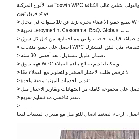
فوائد فريق توين
>
تجربة Leroymerlin، Castorama، B&Q، Globus ........
>
>
>
ضمان طويل مسؤول، بحد أقصى. 30 سنه.
>
فهم سوق WPC ويمكننا تقديم نصائح بناءة للعملاء.
>
لا ترفض طلب الاختبار الصغير والتطوير مع العملاء معًا.
>
تقديم الخدمات المهنية وقفة واحدة.
>
>
.
سعر تنافسي مع تسليم سريع
>
>
……
فاصيل، الرجاء الضغط
اتصال
للتواصل مع مديري المبيعات لدينا