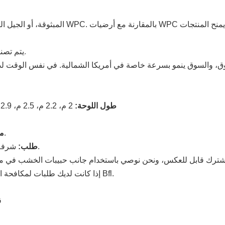
.
يتم تصن
طول اللوحة:
2 م، 2.2 م، 2.5 م، 2.9 م، 3 م، 3.66 م (12 قدمًا)، 4 م، 4.88 م (16 قدمًا)، 5 م، 5.8 م
مقطع، المسمار، رافدة، تقليم، رافدة المسمار.
مل
شرفة، شرفة، حديقة، حمام سباحة، مركز شحن، هوتال، مطعم الخ.
طلب:
إذا كانت لديك طلبات لمكافحة الحرائق، فيرجى الاتصال بمدير المبيعات، حيث يمكننا توفير فئة Bfl.
<