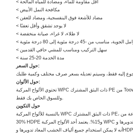
< أقل مقاومة للماء، ومضادة للمياه المالحة
< مكافحة النمل الأبيض
< مضاد للأشعة فوق البنفسجية، ومضاد للعفن
< لا يوجد تشقق وأقل تعفنًا
< لا طلاء، لا غراء، صيانة منخفضة
ية، مناسب من -45 درجة مئوية إلى 80 درجة مئوية
< سهل التركيب ومناسب للمشي حافي القدمين
< مدة الخدمة 20-25 سنة
حول السعر:
حول الألوان:
تحتوي الألواح المركبة WPC ذات البثق المشترك PE من Toowin (تم تحسين Toowin™) على 20 لونًا قياسيًا، إذا كنت لا تزال غير قادر على العثور على ما تريد، فيمكننا تخصيص الألوان لك
وللسوق الخاص بك فقط.
حول التكوين
بالنسبة للألواح المركبة WPC ذات البثق المشترك PE، فإن الطبقة الواقية مصنوعة من HDPE المعدل 100%، والجزء الأساسي مصنوع من الخشب المعاد تدويره 55%، والمضافات الكيميائية
30% HDPE و15%. يعتمد أحد الألواح المركبة WPC الجيدة بشكل أساسي على النسبة العلمية للمضافات الكيميائية والجودة الجيدة لألياف الخشب المعاد تدويرها وHDPE، ولكن يرجى ملاحظة