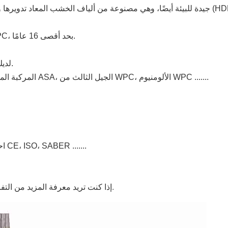
يتمتع جميع الأعضاء بخبرة تزيد عن 10 سنوات في مجال WPC، بحد أقصى 16 عامًا.
لديك صياغة قياسية خاصة، والتي يتم اختبارها من قبل كل سوق.
احصل على جميع منتجات WPC المركبة المتقدمة، مثل البثق المشترك ASA، الجيل الثالث من WPC، الألومنيوم WPC .......
احصل على مجموعة كاملة من الشهادات وتقارير الاختبار مثل CE، ISO، SABER .......
.
إذا كنت تريد معرفة المزيد من الت