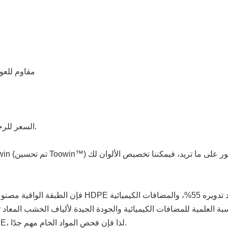
< مقاوم للعوامل الجو
السعر للرجوع إليه فقط، وسيتم تعديله بسعر صرف مختلف وكمية طلبك.
أنه لا يمكن استخدام جميع ألياف الخشب المعاد تدويرها وHDPE، لذا فإن فحص المواد الخام مهم جدًا.