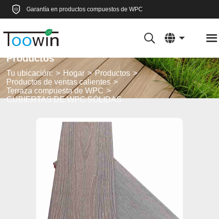
Garantía en productos compuestos de WPC
Productos
Tu ubicación:
Hogar
Productos
Productos de ventas calientes
Terraza compuesta de WPC
CUBIERTAS DE WPC SÓLIDAS