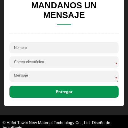
MANDANOS UN
MENSAJE
*
*
Entregar
© Hefei Tuwei New Material Technology Co., Ltd. Diseño de
Anhuilingju.