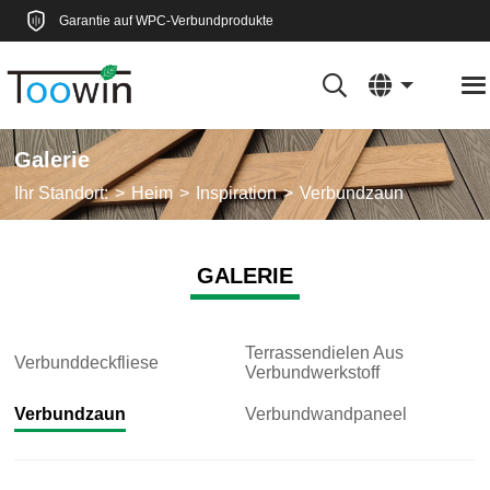
Garantie auf WPC-Verbundprodukte
Galerie
Ihr Standort:
Heim
Inspiration
Verbundzaun
GALERIE
Terrassendielen Aus
Verbunddeckfliese
Verbundwerkstoff
Verbundzaun
Verbundwandpaneel