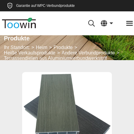
Garantie auf WPC-Verbundprodukte
Produkte
Ihr Standort:
Heim
Produkte
Heiße Verkaufsprodukte
Andere Verbundprodukte
Terrassendielen aus Aluminiumverbundwerkstoff