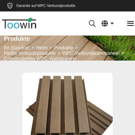
Garantie auf WPC-Verbundprodukte
Produkte
Ihr Standort:
Heim
Produkte
Heiße Verkaufsprodukte
WPC-Verbundwandpaneel
Coextrudiertes WPC-Wandpaneel