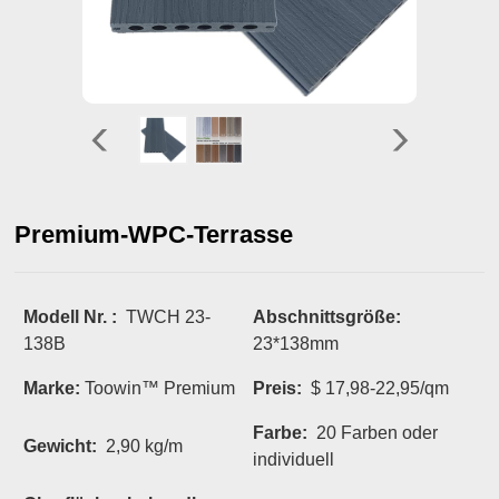
Premium-WPC-Terrasse
Modell Nr. :
TWCH 23-
Abschnittsgröße:
138B
23*138mm
Marke:
Toowin™ Premium
Preis:
$ 17,98-22,95/qm
Farbe:
20 Farben oder
Gewicht:
2,90 kg/m
individuell