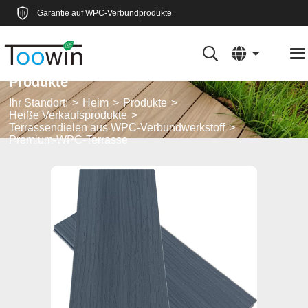
Garantie auf WPC-Verbundprodukte
Produkte
Ihr Standort:
Heim
Produkte
Heiße Verkaufsprodukte
Terrassendielen aus WPC-Verbundwerkstoff
Premium-WPC-Terrasse