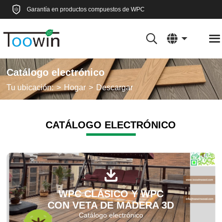
Garantía en productos compuestos de WPC
Catálogo electrónico
Tu ubicación:
Hogar
Descargar
CATÁLOGO ELECTRÓNICO
WPC CLÁSICO Y WPC
CON VETA DE MADERA 3D
Catálogo electrónico