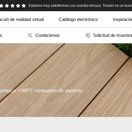
Estamos muy satisfechos con nuestra terraza. Toowin es un bue
Mi proveedor en China me recomendó Toowin. muy honesto
culo de realidad virtual
Catálogo electrónico
Inspiració
os
Contáctenos
Solicitud de muestr
nológica
WPC compuesto de aluminio