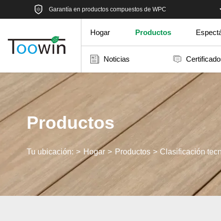
Garantía en productos compuestos de WPC
Hogar
Productos
Espectá
Noticias
Certificad
Productos
Tu ubicación:
Hogar
Productos
Clasificación tec