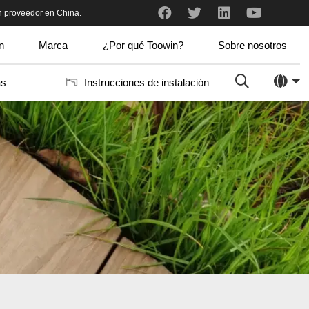
n proveedor en China.
 y profesional.
Acabo de recibir las muestras. Me gustan mucho. Encaja muy bien en nuestro sistema de marco de aluminio. Hay tantos colores que es difícil elegir cuál nos gusta más.
n
Marca
¿Por qué Toowin?
Sobre nosotros
as
Instrucciones de instalación