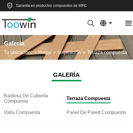
Garantía en productos compuestos de WPC
Galería
Tu ubicación:
Hogar
Inspiración
Terraza compuesta
GALERÍA
Baldosa De Cubierta
Terraza Compuesta
Compuesta
Valla Compuesta
Panel De Pared Compuesto