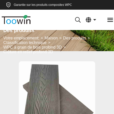
Garantie sur les produits composites WPC
Des produits
Votre emplacement:
Maison
Des produits
Classification technique
WPC à grain de bois profond 3D
Clôture en relief profond 3D