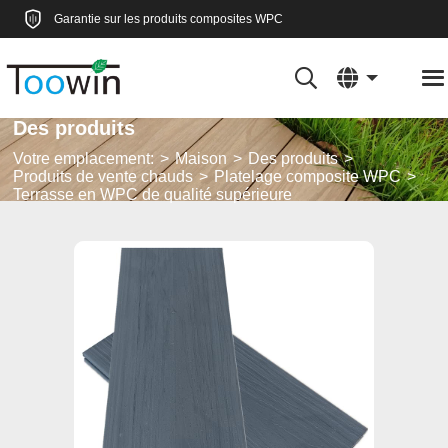
Garantie sur les produits composites WPC
Des produits
Votre emplacement:
Maison
Des produits
Produits de vente chauds
Platelage composite WPC
Terrasse en WPC de qualité supérieure