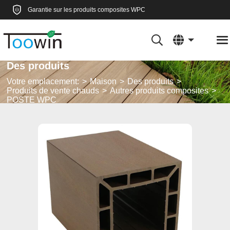
Garantie sur les produits composites WPC
Des produits
Votre emplacement:
Maison
Des produits
Produits de vente chauds
Autres produits composites
POSTE WPC