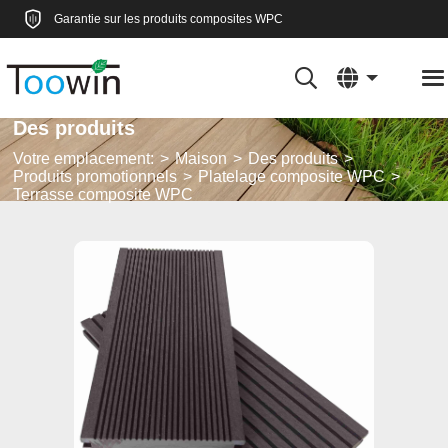
Garantie sur les produits composites WPC
Des produits
Votre emplacement:
Maison
Des produits
Produits promotionnels
Platelage composite WPC
Terrasse composite WPC