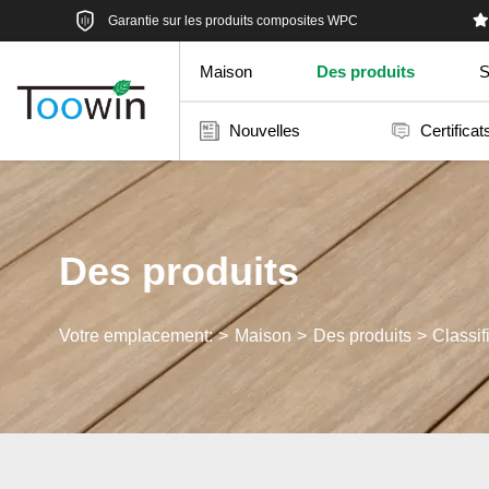
Garantie sur les produits composites WPC
Maison
Des produits
S
Nouvelles
Certificat
Des produits
Votre emplacement:
Maison
Des produits
Classif