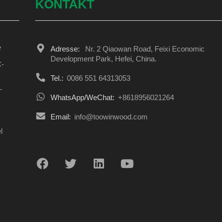
KONTAKT
e
Adresse:
Nr. 2 Qiaowan Road, Feixi Economic
Development Park, Hefei, China.
C-
Tel.:
0086 551 64313053
-
WhatsApp/WeChat:
+8618956021264
Email:
info@toowinwood.com
l