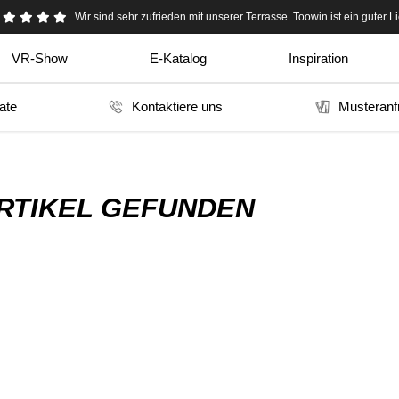
Toowin wurde von meinem Lieferanten in China empfohlen. sehr ehrlic
Wir sind sehr zufrieden mit unserer Terrasse. Toowin ist ein guter Li
VR-Show
E-Katalog
Inspiration
kate
Kontaktiere uns
Musteranf
RTIKEL GEFUNDEN