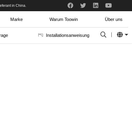
h und professionell.
eferant in China.
Ich habe gerade die Proben erhalten. Ich mag sie wirklich. Es passt sehr gut in unser Aluminium-Rahmensystem. Es gibt so viele Farben, dass es schwer ist, auszuwählen, welche uns am besten gefällt.
Marke
Warum Toowin
Über uns
rage
Installationsanweisung