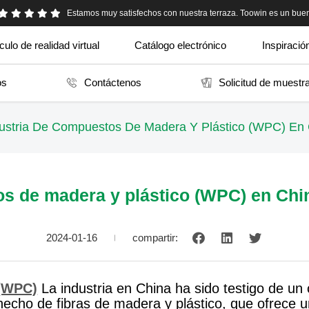
Estamos muy satisfechos con nuestra terraza. Toowin es un bue
Mi proveedor en China me recomendó Toowin. muy honesto
ulo de realidad virtual
Catálogo electrónico
Inspiració
os
Contáctenos
Solicitud de muestr
ustria De Compuestos De Madera Y Plástico (WPC) En 
os de madera y plástico (WPC) en Chin
2024-01-16
compartir:
 (WPC)
La industria en China ha sido testigo de un 
cho de fibras de madera y plástico, que ofrece un