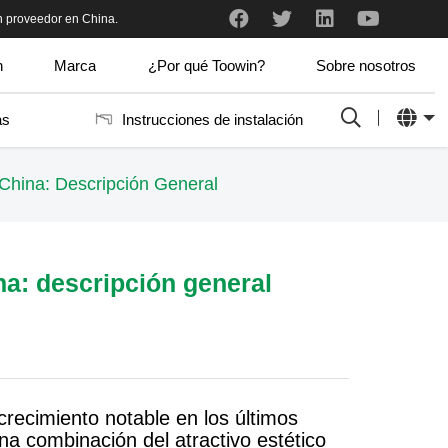
n proveedor en China.
 y profesional.
Acabo de recibir las muestras. Me gustan mucho. Encaja muy bien en nuestro sistema de marco de aluminio. Hay tantos colores que es difícil elegir cuál nos gusta más.
n
Marca
¿Por qué Toowin?
Sobre nosotros
as
Instrucciones de instalación
China: Descripción General
a: descripción general
crecimiento notable en los últimos
a combinación del atractivo estético