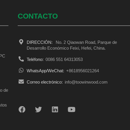
CONTACTO
DIRECCIÓN:
No. 2 Qiaowan Road, Parque de
Desarrollo Económico Feixi, Hefei, China.
WPC
Teléfono:
0086 551 64313053
WhatsApp/WeChat:
+8618956021264
C
Correo electrónico:
info@toowinwood.com
o de
stos