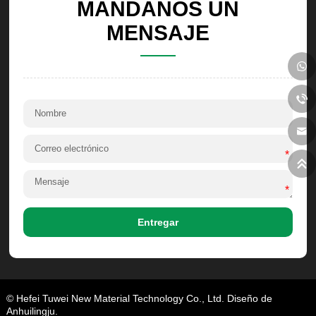
MANDANOS UN
MENSAJE
*
*
Entregar
© Hefei Tuwei New Material Technology Co., Ltd. Diseño de
Anhuilingju.