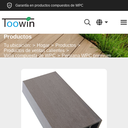
Garantía en productos compuestos de WPC
Productos
Tu ubicación:
Hogar
Productos
Productos de ventas calientes
Valla compuesta de WPC
Persiana WPC premium